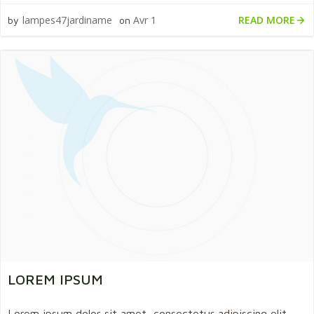
READ MORE
lampes47jardiname
Avr 1
by
on
LOREM IPSUM
Lorem ipsum dolor sit amet, consectetur adipiscing elit,