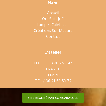
Menu
Accueil
Qui Suis-Je ?
Lampes Calebasse
Créations Sur Mesure
Contact
L'atelier
LOT ET GARONNE 47
FRANCE
Muriel
TEL / 06 21 63 53 72
SITE RÉALISÉ PAR COMCARACOLE